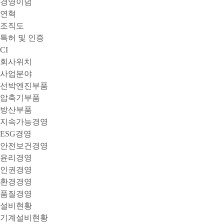
경영이념
연혁
조직도
특허 및 인증
CI
회사위치
사업분야
선박엔진부품
압축기부품
방산부품
지속가능경영
ESG경영
안전보건경영
윤리경영
인권경영
환경경영
품질경영
설비현황
기계설비현황