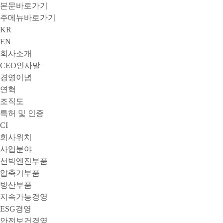
본문바로가기
주메뉴바로가기
KR
EN
회사소개
CEO인사말
경영이념
연혁
조직도
특허 및 인증
CI
회사위치
사업분야
선박엔진부품
압축기부품
방산부품
지속가능경영
ESG경영
안전보건경영