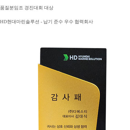
품질분임조 경진대회 대상
HD현대마린솔루션 - 납기 준수 우수 협력회사