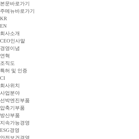
본문바로가기
주메뉴바로가기
KR
EN
회사소개
CEO인사말
경영이념
연혁
조직도
특허 및 인증
CI
회사위치
사업분야
선박엔진부품
압축기부품
방산부품
지속가능경영
ESG경영
안전보건경영