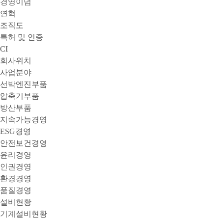
경영이념
연혁
조직도
특허 및 인증
CI
회사위치
사업분야
선박엔진부품
압축기부품
방산부품
지속가능경영
ESG경영
안전보건경영
윤리경영
인권경영
환경경영
품질경영
설비현황
기계설비현황