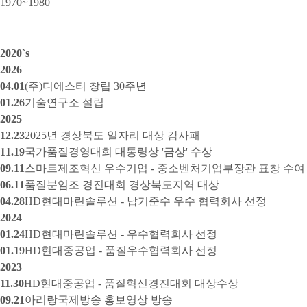
1970~1980
2020`s
2026
04.01
(주)디에스티 창립 30주년
01.26
기술연구소 설립
2025
12.23
2025년 경상북도 일자리 대상 감사패
11.19
국가품질경영대회 대통령상 '금상' 수상
09.11
스마트제조혁신 우수기업 - 중소벤처기업부장관 표창 수여
06.11
품질분임조 경진대회 경상북도지역 대상
04.28
HD현대마린솔루션 - 납기준수 우수 협력회사 선정
2024
01.24
HD현대마린솔루션 - 우수협력회사 선정
01.19
HD현대중공업 - 품질우수협력회사 선정
2023
11.30
HD현대중공업 - 품질혁신경진대회 대상수상
09.21
아리랑국제방송 홍보영상 방송