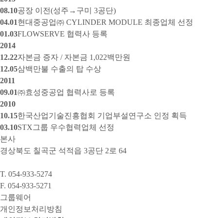
08.10
공장 이전(성주→구미 3공단)
04.01
현대중공업㈜ CYLINDER MODULE 최종업체 선정
01.03
FLOWSERVE 협력사 등록
2014
12.22
자본금 증자 / 자본금 1,022백만원
12.05
삼백만불 수출의 탑 수상
2011
09.01
㈜효성중공업 협력사로 등록
2010
10.15
한국산업기술진흥협회 기업부설연구소 인정 획득
03.10
STX그룹 우수협력업체 선정
본사
경상북도 칠곡군 석적읍 3공단 2로 64
T. 054-933-5274
F. 054-933-5271
그룹웨어
개인정보처리방침