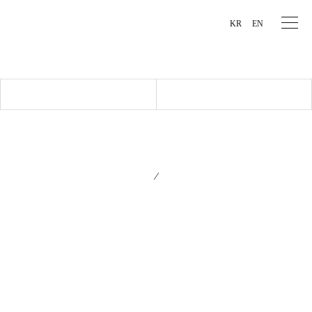
본문바로가기
주메뉴바로가기
KR
EN
PR센터
문의게시판
견적문의
담당자 : 여혜지 책임
이메일 : hj0330@ds-t.kr